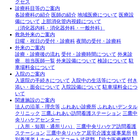
クセス
診療科目等の
ご案内
各診療科の紹介
医師の紹介
地域医療について
医療設
備について
上部消化管内視鏡について
（消化器内科・消化器外科・一般外科）
救急外来の
ご案内
日曜・祝日の受付・診療科
夜間の受付・診療科
外来の
ご案内
診療・診療後の流れ
受付・診療時間について
外来診
療 担当医師一覧
外来設備について
検診について
駐
車場料金について
入院の
ご案内
入退院の手続きについて
入院中の生活等について
付き
添い・面会について
入院設備について
駐車場料金につ
いて
関連施設の
ご案内
法人の沿革・理念等
ふれあい診療所
ふれあいデンタル
クリニック
三鷹ふれあい訪問看護ステーション
三鷹中
央リハケアセンター
（入所・短期・通所リハ）
三鷹中央リハケア訪問看護
ステーション
三鷹中央リハケア居宅介護支援事業所
特
別養護老人ホームケアコート武蔵野
【協力医療機関】