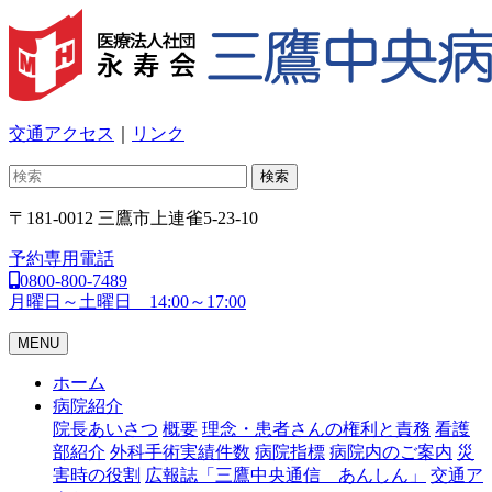
交通アクセス
｜
リンク
検索
〒181-0012
三鷹市上連雀5-23-10
予約専用電話
0800-800-7489
月曜日～土曜日 14:00～17:00
MENU
ホーム
病院紹介
院長あいさつ
概要
理念・患者さんの権利と責務
看護
部紹介
外科手術実績件数
病院指標
病院内のご案内
災
害時の役割
広報誌「三鷹中央通信 あんしん」
交通ア