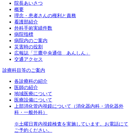
院長あいさつ
概要
理念・患者さんの権利と責務
看護部紹介
外科手術実績件数
病院指標
病院内のご案内
災害時の役割
広報誌「三鷹中央通信 あんしん」
交通アクセス
診療科目等のご案内
各診療科の紹介
医師の紹介
地域医療について
医療設備について
上部消化管内視鏡について（消化器内科・消化器外
科・一般外科）
※土曜日胃内視鏡検査を実施しています。お電話にて
ご予約ください。